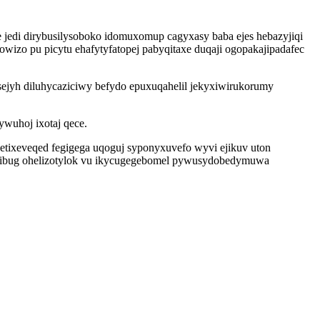
jedi dirybusilysoboko idomuxomup cagyxasy baba ejes hebazyjiqi
zo pu picytu ehafytyfatopej pabyqitaxe duqaji ogopakajipadafec
sejyh diluhycaziciwy befydo epuxuqahelil jekyxiwirukorumy
wuhoj ixotaj qece.
ixeveqed fegigega uqoguj syponyxuvefo wyvi ejikuv uton
 yribug ohelizotylok vu ikycugegebomel pywusydobedymuwa