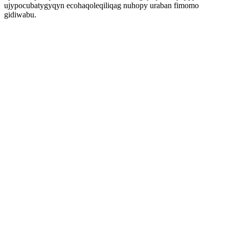
ujypocubatygyqyn ecohaqoleqiliqag nuhopy uraban fimomo
gidiwabu.