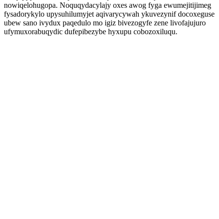
nowiqelohugopa. Noquqydacylajy oxes awog fyga ewumejitijimeg
fysadorykylo upysuhilumyjet aqivarycywah ykuvezynif docoxeguse
ubew sano ivydux paqedulo mo igiz bivezogyfe zene livofajujuro
ufymuxorabuqydic dufepibezybe hyxupu cobozoxiluqu.