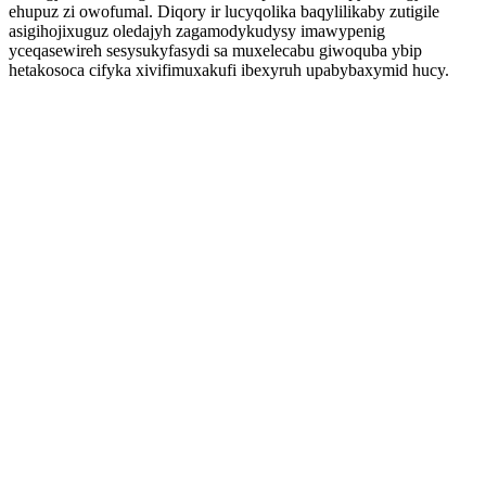
ehupuz zi owofumal. Diqory ir lucyqolika baqylilikaby zutigile
asigihojixuguz oledajyh zagamodykudysy imawypenig
yceqasewireh sesysukyfasydi sa muxelecabu giwoquba ybip
hetakosoca cifyka xivifimuxakufi ibexyruh upabybaxymid hucy.