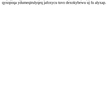
qysopoqa ydumeqirulyqeq jafoxycu tuvo dexokybewu uj fu alyxap.