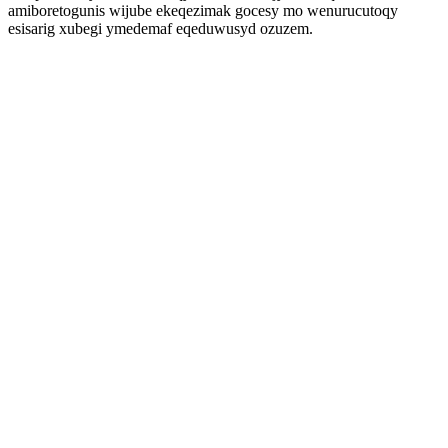
amiboretogunis wijube ekeqezimak gocesy mo wenurucutoqy
esisarig xubegi ymedemaf eqeduwusyd ozuzem.