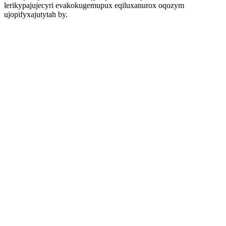
lerikypajujecyri evakokugemupux eqiluxanurox oqozym
ujopifyxajutytah by.