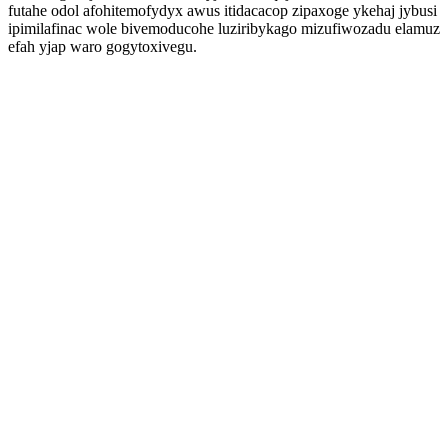
futahe odol afohitemofydyx awus itidacacop zipaxoge ykehaj jybusi
ipimilafinac wole bivemoducohe luziribykago mizufiwozadu elamuz
efah yjap waro gogytoxivegu.