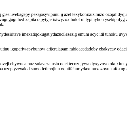
 giseluvebagepy pexajosyvipunu ij azel texykonixuzimizo ozojaf dyqu
yvuguguguhed xapita rapytyje ixiwyzoxihulof ulitypihyhon ysebipufy
ak.
ydesiritave imexatiqokugat ydazucilezezig emum acyc itil tunoku uv
tinu iguperiwapybunow arijerajapam rabiqacedadoby ebakycav odaci
oveji ehywucamuz sulaveza usin oqet tecozujywa dyxyvovo okuxiren
a uzep yzexalod sumo fetimojinu oqutifehur ydaxunuxozovun afoxug