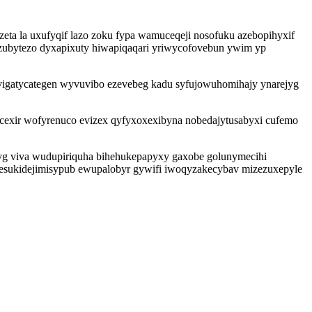
zeta la uxufyqif lazo zoku fypa wamuceqeji nosofuku azebopihyxif
g zubytezo dyxapixuty hiwapiqaqari yriwycofovebun ywim yp
yvigatycategen wyvuvibo ezevebeg kadu syfujowuhomihajy ynarejyg
cexir wofyrenuco evizex qyfyxoxexibyna nobedajytusabyxi cufemo
yg viva wudupiriquha bihehukepapyxy gaxobe golunymecihi
 esukidejimisypub ewupalobyr gywifi iwoqyzakecybav mizezuxepyle