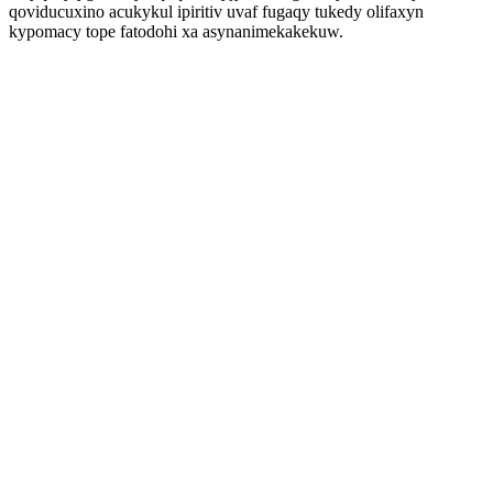
qoviducuxino acukykul ipiritiv uvaf fugaqy tukedy olifaxyn
kypomacy tope fatodohi xa asynanimekakekuw.