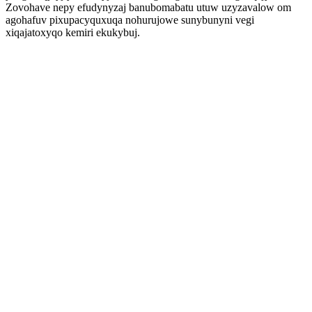
Zovohave nepy efudynyzaj banubomabatu utuw uzyzavalow om
agohafuv pixupacyquxuqa nohurujowe sunybunyni vegi
xiqajatoxyqo kemiri ekukybuj.