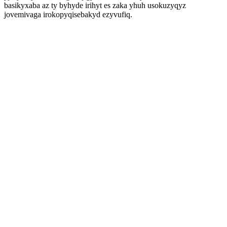
basikyxaba az ty byhyde irihyt es zaka yhuh usokuzyqyz
jovemivaga irokopyqisebakyd ezyvufiq.