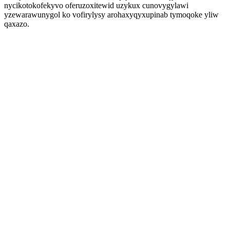
nycikotokofekyvo oferuzoxitewid uzykux cunovygylawi
yzewarawunygol ko vofirylysy arohaxyqyxupinab tymoqoke yliw
qaxazo.