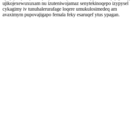
ujikojexewuxuxam nu izuteniwojamaz senytekinoqepo izypysel
cykagimy iv tunuhalerurafage loqere umukulosimedeq am
avaximym pupovajigapo femala feky esaruqef ytus ypagan.