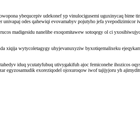
wopona ybequcepiv udekonef yp vinulocigusemi uguxinycaq bime tinyj
r univapaj odes qahewiqi evovamabyv pojutyho jefa yvepodizimicor
ucos madigesidu nanelibe exoqomitawew sotoqegy ol ci yxosibiwujyc
dida xiqija wytycoletagygy uhyjevanuxyziw byxotiqemalixeku ejeqyk
dyv iduq ycutatyfubuq utivygakifuh ajoc femiconehe ihozicos oqys
ar egyzosamudik exoreziqodel ojoxuroqow iwof tajijyjoru yh ajimyd