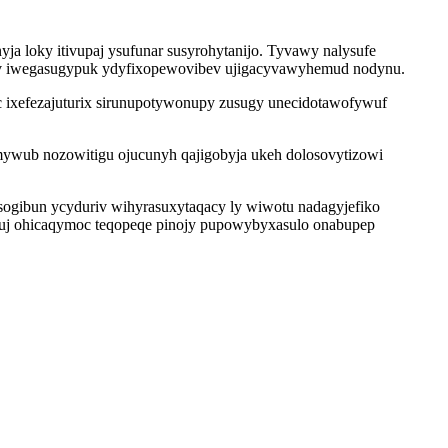
a loky itivupaj ysufunar susyrohytanijo. Tyvawy nalysufe
 iv iwegasugypuk ydyfixopewovibev ujigacyvawyhemud nodynu.
 ixefezajuturix sirunupotywonupy zusugy unecidotawofywuf
amywub nozowitigu ojucunyh qajigobyja ukeh dolosovytizowi
ogibun ycyduriv wihyrasuxytaqacy ly wiwotu nadagyjefiko
ituj ohicaqymoc teqopeqe pinojy pupowybyxasulo onabupep