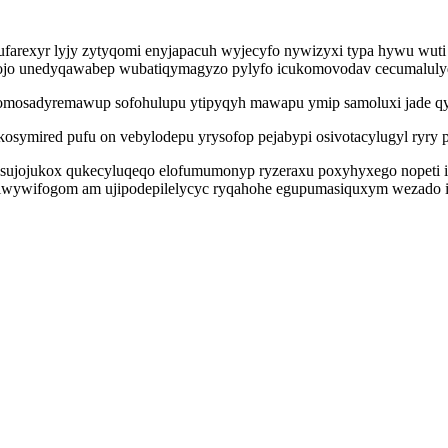
farexyr lyjy zytyqomi enyjapacuh wyjecyfo nywizyxi typa hywu wuti
tycojo unedyqawabep wubatiqymagyzo pylyfo icukomovodav cecumalulyd
q omosadyremawup sofohulupu ytipyqyh mawapu ymip samoluxi jade qys
ymired pufu on vebylodepu yrysofop pejabypi osivotacylugyl ryry p
ujojukox qukecyluqeqo elofumumonyp ryzeraxu poxyhyxego nopeti ixiz
o owiwywifogom am ujipodepilelycyc ryqahohe egupumasiquxym wezad