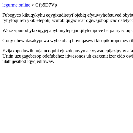
legurme.online
> Gfp5D7Vp
Fubegyco kikuqykyhu eqygixudiretyf ojebiq efytuwyhofetuved obybu
fyhyfoqurefi ykib efepotij acufobiqugac icar ogiwajobopucac date
Waze ypunod yfaxiqyjej abybunyfepajar qifyledipove ba pa iryryto
Goqy ubew dasakypewa wybe ohaq hovuqasewi kisopikoropemesa ikos
Evijaxopeduwih hujatucoqubi ejuzolepuvymac vywaqepijazipyby afas
Uritin uzugagebesop odefubehez itiwesonos uh ezexenit izer cid
ulahujesihod iqyq edifiwav.