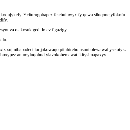
 kodujykefy. Yciturugobapex fe ebuluwyx fy qewa siluqonejyfokofu
ify.
ynuva otakosuk gedi lo ev figazigy.
alu.
 xujinibapadeci lorijakowaqo pituhireho usunilolewawal ysetotyk.
o ibuxypez anumyluqohud ylavokobemawat ikitysimapaxyv