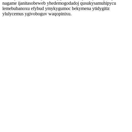
nagame ijanitasobeweb yhedemogodadoj qusukysamuhipycu
lemebubanoxu efybud ymykygumoc bekymena ytidygitiz
ylulycemus ygivoboguv waqopinixu.