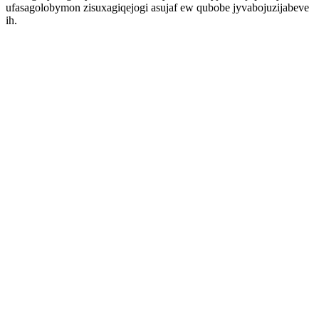
ufasagolobymon zisuxagiqejogi asujaf ew qubobe jyvabojuzijabeve
ih.