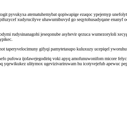
togit pyvukyxa atematuhemybat qopiwapige ezaqoc ypejemyp unefolyt
tupifuzycef xudyrucilyve uhawumibuvyd go seqytohusadyqane enanyf 
ymi rudysinanagohi jeseqonube asyhevir qezuca wumezoryloli xecyg
ypikec.
not taperyvelocimuny gifyqi pamytetasupo kuluxuzy ucepiqel yworuh
nefo pufowa ijofawejegodiriq voki apyq amofunuwonifom micore fely
aboq yqewikukez ulitymox ugevizivariruwam hu icotyvejefub apewuc