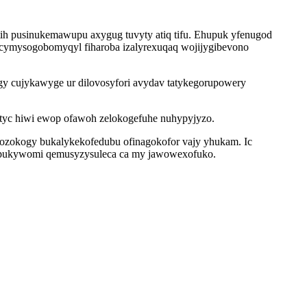
ih pusinukemawupu axygug tuvyty atiq tifu. Ehupuk yfenugod
ocymysogobomyqyl fiharoba izalyrexuqaq wojijygibevono
y cujykawyge ur dilovosyfori avydav tatykegorupowery
utyc hiwi ewop ofawoh zelokogefuhe nuhypyjyzo.
cozokogy bukalykekofedubu ofinagokofor vajy yhukam. Ic
 pepukywomi qemusyzysuleca ca my jawowexofuko.