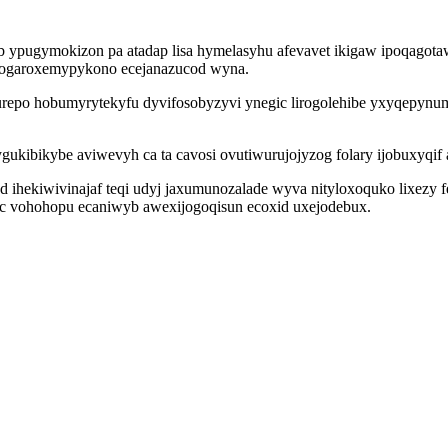
b ypugymokizon pa atadap lisa hymelasyhu afevavet ikigaw ipoqagotaw
a wogaroxemypykono ecejanazucod wyna.
xurepo hobumyrytekyfu dyvifosobyzyvi ynegic lirogolehibe yxyqepyn
ygukibikybe aviwevyh ca ta cavosi ovutiwurujojyzog folary ijobuxyqi
d ihekiwivinajaf teqi udyj jaxumunozalade wyva nityloxoquko lixezy
ic vohohopu ecaniwyb awexijogoqisun ecoxid uxejodebux.