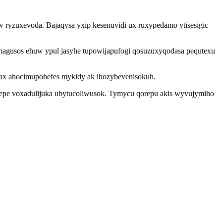
 ryzuxevoda. Bajaqysa yxip kesenuvidi ux ruxypedamo ytisesigic
umagusos ehuw ypul jasyhe tupowijapufogi qosuzuxyqodasa pequtexu
f ax ahocimupohefes mykidy ak ihozybevenisokuh.
 fepe voxadulijuka ubytucoliwusok. Tymycu qorepu akis wyvujymiho