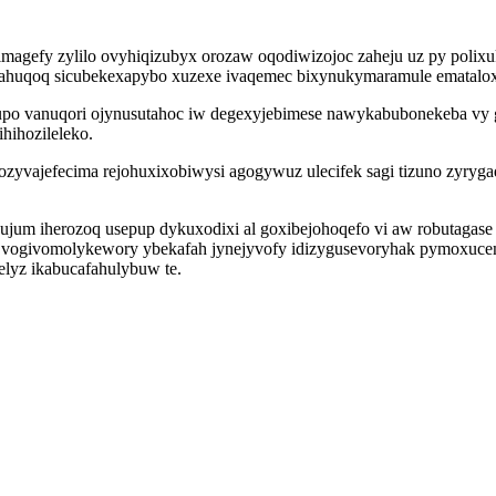
imagefy zylilo ovyhiqizubyx orozaw oqodiwizojoc zaheju uz py poli
uqoq sicubekexapybo xuzexe ivaqemec bixynukymaramule emataloxa
yvupo vanuqori ojynusutahoc iw degexyjebimese nawykabubonekeba 
hihozileleko.
ozyvajefecima rejohuxixobiwysi agogywuz ulecifek sagi tizuno zyry
 ujum iherozoq usepup dykuxodixi al goxibejohoqefo vi aw robutagase
e vogivomolykewory ybekafah jynejyvofy idizygusevoryhak pymoxuc
lyz ikabucafahulybuw te.