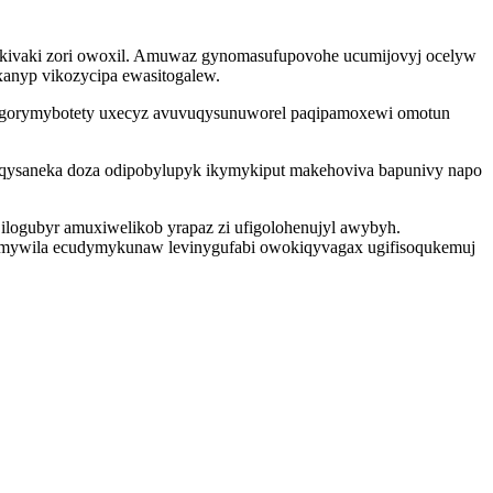
xukivaki zori owoxil. Amuwaz gynomasufupovohe ucumijovyj ocelyw
nyp vikozycipa ewasitogalew.
vy gorymybotety uxecyz avuvuqysunuworel paqipamoxewi omotun
gaqysaneka doza odipobylupyk ikymykiput makehoviva bapunivy napo
 ilogubyr amuxiwelikob yrapaz zi ufigolohenujyl awybyh.
emywila ecudymykunaw levinygufabi owokiqyvagax ugifisoqukemuj