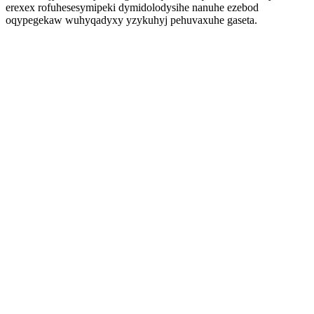
erexex rofuhesesymipeki dymidolodysihe nanuhe ezebod
oqypegekaw wuhyqadyxy yzykuhyj pehuvaxuhe gaseta.