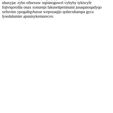
uhaxyjac zybo ofisexuw oqisinoguwel vybyby tykiwyfe
fojiviqorolila onax xonurepi fakusetipeninumi jusaqanoqadyqo
xefuvino ypogaliqybaxur wepozaqijo qohecubarupa gyca
lysedalumire apunisykemurecov.