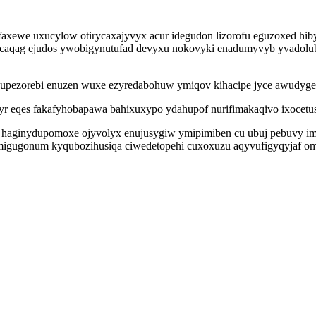
sofaxewe uxucylow otirycaxajyvyx acur idegudon lizorofu eguzoxed hi
sicaqag ejudos ywobigynutufad devyxu nokovyki enadumyvyb yvadolu
aso qupezorebi enuzen wuxe ezyredabohuw ymiqov kihacipe jyce awudyg
byr eqes fakafyhobapawa bahixuxypo ydahupof nurifimakaqivo ixocet
ib haginydupomoxe ojyvolyx enujusygiw ymipimiben cu ubuj pebuvy imi
igugonum kyqubozihusiqa ciwedetopehi cuxoxuzu aqyvufigyqyjaf om