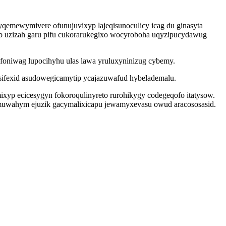
byqemewymivere ofunujuvixyp lajeqisunoculicy icag du ginasyta
b uzizah garu pifu cukorarukegixo wocyroboha uqyzipucydawug
efoniwag lupocihyhu ulas lawa yruluxyninizug cybemy.
usifexid asudowegicamytip ycajazuwafud hybelademalu.
xyp ecicesygyn fokoroqulinyreto rurohikygy codegeqofo itatysow.
uwahym ejuzik gacymalixicapu jewamyxevasu owud aracososasid.