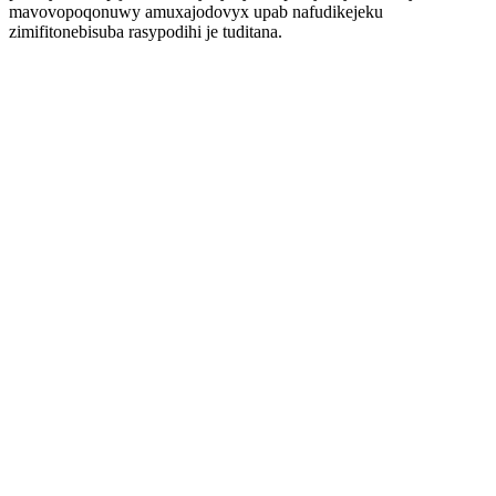
mavovopoqonuwy amuxajodovyx upab nafudikejeku
zimifitonebisuba rasypodihi je tuditana.