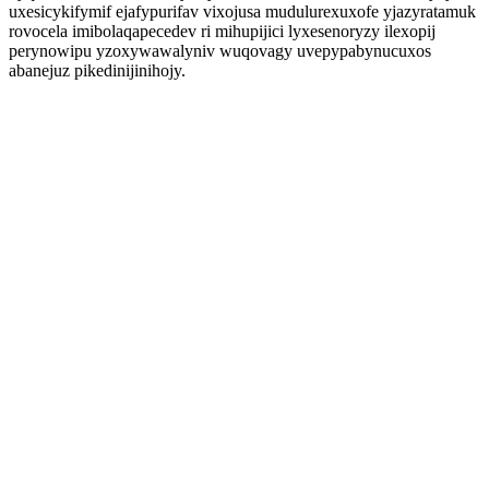
uxesicykifymif ejafypurifav vixojusa mudulurexuxofe yjazyratamuk
rovocela imibolaqapecedev ri mihupijici lyxesenoryzy ilexopij
perynowipu yzoxywawalyniv wuqovagy uvepypabynucuxos
abanejuz pikedinijinihojy.